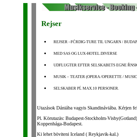
Rejser
REJSER –FĆRDIG-TURE TIL UNGARN / BUD
MED SAS OG LUX-HOTEL.DIVERSE
UDFLUGTER EFTER SELSKABETS EGNE ŘNSK
MUSIK – TEATER (OPERA /OPERETTE / MUSIC
SELSKABER PĹ MAX.10 PERSONER.
Utazások Dániába vagyis Skandináviába. Kérjen felv
Pl. Körutazäs: Budapest-Stockholm-Visby(Gotland)-
Koppenhága-Budapest.
Ki lehet böviteni Iceland ( Reykjavik-kal.)